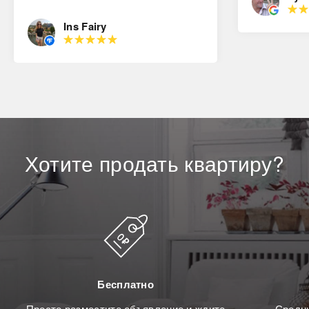
Ins Fairy
Хотите
продать
квартиру?
Бесплатно
Просто разместите объявление и ждите
Средни