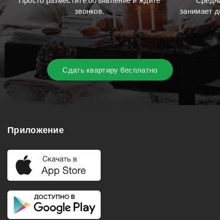
звонков.
занимает д
Сдать квартиру бесплатно
Приложение