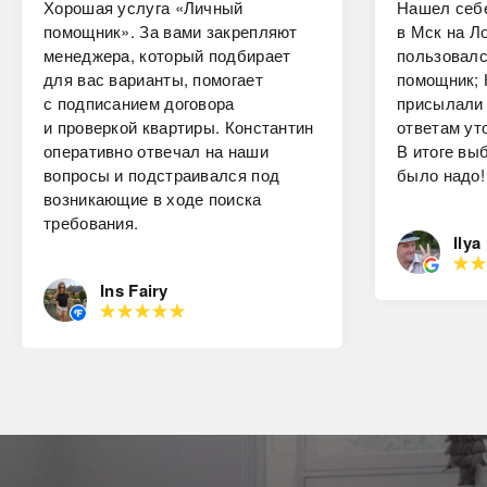
Хорошая услуга «Личный
Нашел себе
помощник». За вами закрепляют
в Мск на Ло
менеджера, который подбирает
пользовалс
для вас варианты, помогает
помощник; 
с подписанием договора
присылали 
и проверкой квартиры. Константин
ответам ут
оперативно отвечал на наши
В итоге вы
вопросы и подстраивался под
было надо!
возникающие в ходе поиска
требования.
Ilya
Ins Fairy