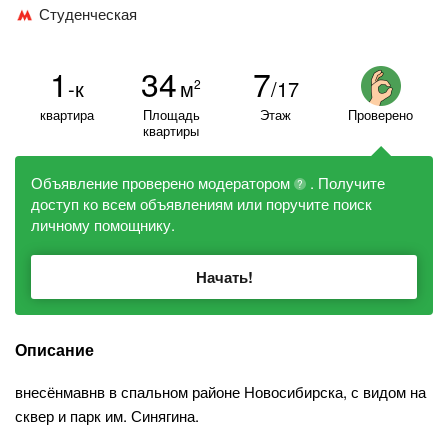
Студенческая
1
34
7
-к
м
/17
2
квартира
Площадь
Этаж
Проверено
квартиры
Объявление проверено модератором
. Получите
?
доступ ко всем объявлениям или поручите поиск
личному помощнику.
Начать!
Описание
внесёнмавнв в спальном районе Новосибирска, с видом на
сквер и парк им. Синягина.