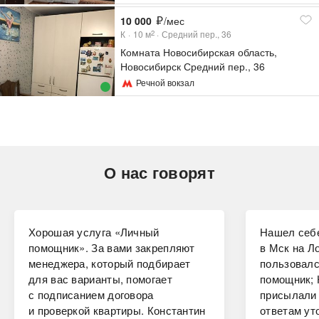
10 000
/мес
К
10
м
Средний пер., 36
2
Комната Новосибирская область,
Новосибирск Средний пер., 36
Речной вокзал
О нас говорят
Хорошая услуга «Личный
Нашел себе
помощник». За вами закрепляют
в Мск на Ло
менеджера, который подбирает
пользовалс
для вас варианты, помогает
помощник; 
с подписанием договора
присылали 
и проверкой квартиры. Константин
ответам ут