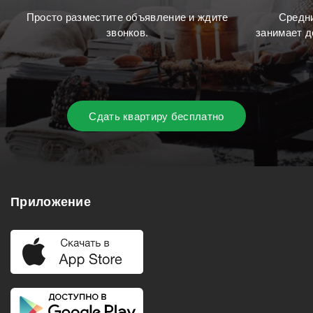
Просто разместите объявление и ждите
Средни
звонков.
занимает д
Сдать квартиру бесплатно
Приложение