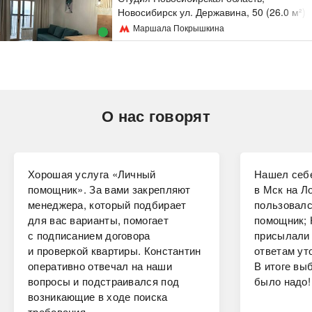
Новосибирск ул. Державина, 50 (26.0 м²)
Маршала Покрышкина
О нас говорят
Хорошая услуга «Личный
Нашел себе
помощник». За вами закрепляют
в Мск на Ло
менеджера, который подбирает
пользовалс
для вас варианты, помогает
помощник; 
с подписанием договора
присылали 
и проверкой квартиры. Константин
ответам ут
оперативно отвечал на наши
В итоге вы
вопросы и подстраивался под
было надо!
возникающие в ходе поиска
требования.